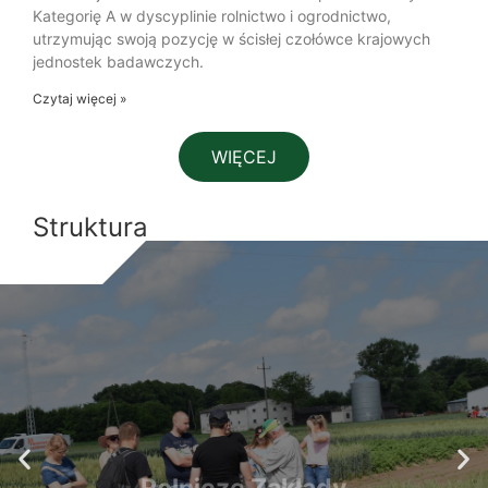
Kategorię A w dyscyplinie rolnictwo i ogrodnictwo,
utrzymując swoją pozycję w ścisłej czołówce krajowych
jednostek badawczych.
Czytaj więcej »
WIĘCEJ
Struktura
Rolnicze Zakłady
Doświadczalne