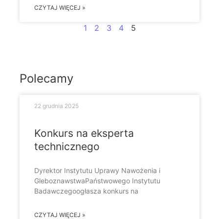
CZYTAJ WIĘCEJ »
1
2
3
4
5
Polecamy
22 grudnia 2025
Konkurs na eksperta
technicznego
Dyrektor Instytutu Uprawy Nawożenia i
GleboznawstwaPaństwowego Instytutu
Badawczegoogłasza konkurs na
CZYTAJ WIĘCEJ »