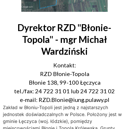
Dyrektor RZD "Błonie-
Topola" - mgr Michał
Wardziński
Kontakt:
RZD Błonie-Topola
Błonie 138, 99-100 Łęczyca
tel./fax: 24 722 31 01 lub 24 722 31 02
e-mail: RZD.Blonie@iung.pulawy.pl
Zakład w Błoniu-Topoli jest jedną z najstarszych
jednostek doświadczalnych w Polsce. Położony jest w
gminie Łęczyca (woj. łódzkie), pomiędzy
miejscowościami Błonie i Topola Królewska. Grunty