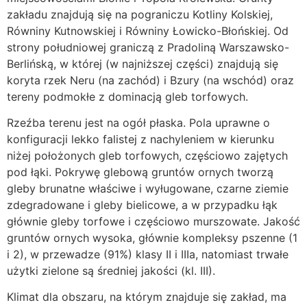
zakładu znajdują się na pograniczu Kotliny Kolskiej,
Równiny Kutnowskiej i Równiny Łowicko-Błońskiej. Od
strony południowej graniczą z Pradoliną Warszawsko-
Berlińską, w której (w najniższej części) znajdują się
koryta rzek Neru (na zachód) i Bzury (na wschód) oraz
tereny podmokłe z dominacją gleb torfowych.
Rzeźba terenu jest na ogół płaska. Pola uprawne o
konfiguracji lekko falistej z nachyleniem w kierunku
niżej położonych gleb torfowych, częściowo zajętych
pod łąki. Pokrywę glebową gruntów ornych tworzą
gleby brunatne właściwe i wyługowane, czarne ziemie
zdegradowane i gleby bielicowe, a w przypadku łąk
głównie gleby torfowe i częściowo murszowate. Jakość
gruntów ornych wysoka, głównie kompleksy pszenne (1
i 2), w przewadze (91%) klasy II i IIIa, natomiast trwałe
użytki zielone są średniej jakości (kl. III).
Klimat dla obszaru, na którym znajduje się zakład, ma