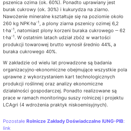
pszenica ozima (ok. 60%). Ponadto uprawiany jest
burak cukrowy (ok. 30%) i kukurydza na ziarno.
Nawożenie mineralne kształtuje się na poziomie około
-1
260 kg NPK∙ha
, a plony ziarna pszenicy ozimej 6,2
-1
t∙ha
, natomiast plony korzeni buraka cukrowego ‒ 62
-1
t∙ha
. W ostatnim latach udział zbóż w wartości
produkcji towarowej brutto wynosił średnio 44%, a
buraka cukrowego 40%.
W zakładzie od wielu lat prowadzone są badania
organizacyjno-ekonomiczne obejmujące wszystkie pola
uprawne z wykorzystaniem kart technologicznych
produkcji roślinnej oraz analizy ekonomiczne
działalności gospodarczej. Ponadto realizowane są
prace w ramach monitoringu suszy rolniczej i projektu
LCAgri (4 wdrożenia praktyk niskoemisyjnych).
Pozostałe
Rolnicze Zakłady Doświadczalne IUNG-PIB
:
link