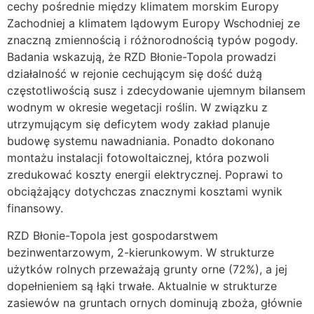
cechy pośrednie między klimatem morskim Europy
Zachodniej a klimatem lądowym Europy Wschodniej ze
znaczną zmiennością i różnorodnością typów pogody.
Badania wskazują, że RZD Błonie-Topola prowadzi
działalność w rejonie cechującym się dość dużą
częstotliwością susz i zdecydowanie ujemnym bilansem
wodnym w okresie wegetacji roślin. W związku z
utrzymującym się deficytem wody zakład planuje
budowę systemu nawadniania. Ponadto dokonano
montażu instalacji fotowoltaicznej, która pozwoli
zredukować koszty energii elektrycznej. Poprawi to
obciążający dotychczas znacznymi kosztami wynik
finansowy.
RZD Błonie-Topola jest gospodarstwem
bezinwentarzowym, 2-kierunkowym. W strukturze
użytków rolnych przeważają grunty orne (72%), a jej
dopełnieniem są łąki trwałe. Aktualnie w strukturze
zasiewów na gruntach ornych dominują zboża, głównie