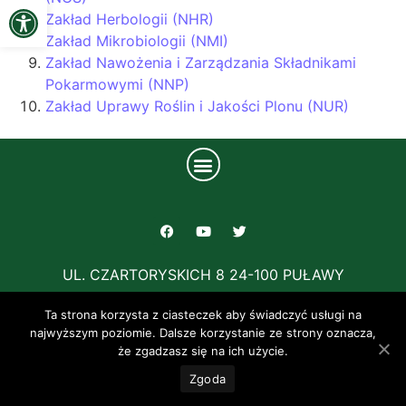
Open toolbar
Zakład Herbologii (NHR)
Zakład Mikrobiologii (NMI)
Zakład Nawożenia i Zarządzania Składnikami
Pokarmowymi (NNP)
Zakład Uprawy Roślin i Jakości Plonu (NUR)
UL. CZARTORYSKICH 8 24-100 PUŁAWY
TEL: +48 81 4786 700
Ta strona korzysta z ciasteczek aby świadczyć usługi na
najwyższym poziomie. Dalsze korzystanie ze strony oznacza,
że zgadzasz się na ich użycie.
Zgoda