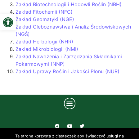
Zakład Biotechnologii i Hodowli Roślin (NBH)
Zakład Fitochemii (NFC)
Open toolbar
Zakład Geomatyki (NGE)
Zakład Gleboznawstwa i Analiz Środowiskowych
(NGŚ)
Zakład Herbologii (NHR)
Zakład Mikrobiologii (NMI)
Zakład Nawożenia i Zarządzania Składnikami
Pokarmowymi (NNP)
Zakład Uprawy Roślin i Jakości Plonu (NUR)
Ta strona korzysta z ciasteczek aby świadczyć usługi na