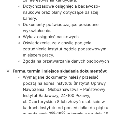
zainteresowania kandydata.
Dotychczasowe osiągnięcia badawczo-
naukowe oraz plany dotyczące dalszej
kariery.
Dokumenty poświadczające posiadane
wykształcenie.
Wykaz osiągnięć naukowych.
Oświadczenie, że z chwilą podjęcia
zatrudnienia Instytut będzie podstawowym
miejscem pracy.
Zgoda na przetwarzanie danych osobowych
Forma, termin i miejsce składania dokumentów
:
Wymagane dokumenty należy przesłać
pocztą na adres Instytutu (Instytut Uprawy
Nawożenia i Gleboznawstwa – Państwowy
Instytut Badawczy, 24-100 Puławy,
ul. Czartoryskich 8 lub złożyć osobiście w
kadrach Instytutu od poniedziałku do piątku
00
00
w godzinach 7
-15
w terminie do dnia 15