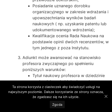
Posiadanie uznanego dorobku
organizacyjnego w zakresie wdrażania i
upowszechniania wyników badań
naukowych ( np. uzyskanie patentu lub
udokumentowanego wdrożenia);
Kwalifikacje ocenia Rada Naukowa na
podstawie opinii dwóch recenzentów, w
tym jednego z poza Instytutu.
Adiunkt może awansować na stanowisko
profesora zwyczajnego po spełnieniu
poniższych warunków:
Tytuł naukowy profesora w dziedzinie
nauk rolniczych, biologicznych,
Ta strona korzysta z ciasteczek aby świadczyć usługi na
chemicznych lub ekonomicznych.
najwyższym poziomie. Dalsze korzystanie ze strony oznacza,
Gotowość do podjęcia problematyki
że zgadzasz się na ich użycie.
badawczej uzasadnionej potrzebami
Zgoda
Instytutu.
Osiągnięcia w dotychczasowej pracy