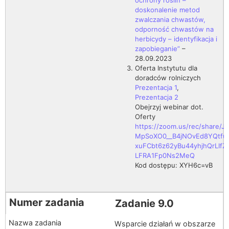
ochrony roślin –
doskonalenie metod
zwalczania chwastów,
odporność chwastów na
herbicydy – identyfikacja i
zapobieganie”
–
28.09.2023
Oferta Instytutu dla
doradców rolniczych
Prezentacja 1
,
Prezentacja 2
Obejrzyj webinar dot.
Oferty
https://zoom.us/rec/share/J
MpSoXO0__B4jNOvEd8YQtfu
xuFCbt6z62yBu44yhjhQrLIfZ
LFRA1Fp0Ns2MeQ
Kod dostępu: XYH6c=vB
Zadanie 9.0
Wsparcie działań w obszarze