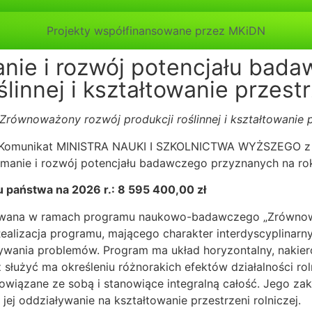
Projekty współfinansowane przez MKiDN
nie i rozwój potencjału bad
linnej i kształtowanie przestr
„Zrównoważony rozwój produkcji roślinnej i kształtowanie pr
Komunikat MINISTRA NAUKI I SZKOLNICTWA WYŻSZEGO z dn
ymanie i rozwój potencjału badawczego przyznanych na ro
 państwa na 2026 r.: 8 595 400,00 zł
zowana w ramach programu naukowo-badawczego „Zrównoważ
. Realizacja programu, mającego charakter interdyscyplina
ania problemów. Program ma układ horyzontalny, nakier
az służyć ma określeniu różnorakich efektów działalności r
iązane ze sobą i stanowiące integralną całość. Jego za
 jej oddziaływanie na kształtowanie przestrzeni rolniczej.