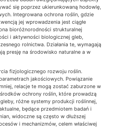
dbywać się poprzez ukierunkowaną hodowlę,
ych. Integrowana ochrona roślin, gdzie
encją jej wprowadzenia jest ciągłe
na bioróżnorodności strukturalnej
i i aktywności biologicznej gleb,
esnego rolnictwa. Działania te, wymagają
ą presję na środowisko naturalne a w
 fizjologicznego rozwoju roślin.
parametrach jakościowych. Powiązanie
mniej, relacje te mogą zostać zaburzone w
 środków ochrony roślin, które prowadzą
leby, różne systemy produkcji roślinnej,
 aktualne, będące przedmiotem badań i
ian, widoczne są często w dłuższej
procesów i mechanizmów, celem właściwej