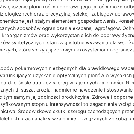
. Zwiększenie plonu roślin i poprawa jego jakości może o
izjologicznych oraz precyzyjnej selekcji zabiegów uprawow
chemiczne jest stałym elementem gospodarowania. Konsekw
cznych sposobów ograniczania ekspansji agrofagów. Ochro
kroorganizmów oraz wykorzystanie ich do poprawy żyznośc
ów syntetycznych, stanowią istotne wyzwania dla współcz
czych, które sprzyjają zdrowym ekosystemom i ograniczaj
obów pokarmowych niezbędnych dla prawidłowego wsparcia
 warunkującym uzyskanie optymalnych plonów o wysokich 
 bardzo ścisłe poprzez szereg wzajemnych zależności. Nie
nych tj. susza, erozja, nadmierne nawożenie i stosowanie
c tym samym jej zdolności produkcyjne. Zdrowe i odporne g
rsyfikowanym stopniu intensywności to zagadnienia wciąż
lnictwa. Środowiskowe skutki szeregu zachodzących przem
loletnich prac i analizy wzajemnie powiązanych ze sobą 