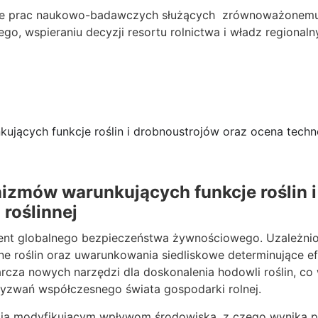
ie prac naukowo-badawczych służących zrównoważonemu r
ego, wspieraniu decyzji resortu rolnictwa i władz regionaln
ących funkcje roślin i drobnoustrojów oraz ocena technol
izmów warunkujących funkcje roślin i
 roślinnej
ment globalnego bezpieczeństwa żywnościowego. Uzależnio
ne roślin oraz uwarunkowania siedliskowe determinujące e
cza nowych narzędzi dla doskonalenia hodowli roślin, co
wyzwań współczesnego świata gospodarki rolnej.
ają modyfikującym wpływom środowiska, z czego wynika p