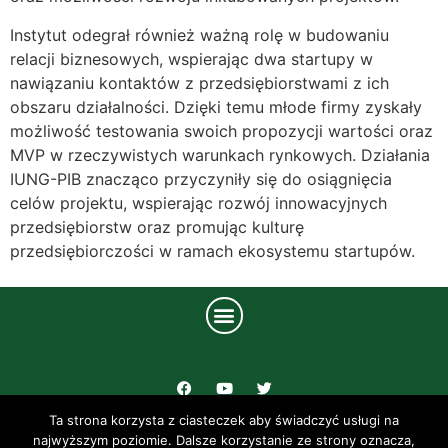
Instytut odegrał również ważną rolę w budowaniu
relacji biznesowych, wspierając dwa startupy w
nawiązaniu kontaktów z przedsiębiorstwami z ich
obszaru działalności. Dzięki temu młode firmy zyskały
możliwość testowania swoich propozycji wartości oraz
MVP w rzeczywistych warunkach rynkowych. Działania
IUNG-PIB znacząco przyczyniły się do osiągnięcia
celów projektu, wspierając rozwój innowacyjnych
przedsiębiorstw oraz promując kulturę
przedsiębiorczości w ramach ekosystemu startupów.
Ta strona korzysta z ciasteczek aby świadczyć usługi na
UL. CZARTORYSKICH 8 24-100 PUŁAWY
najwyższym poziomie. Dalsze korzystanie ze strony oznacza,