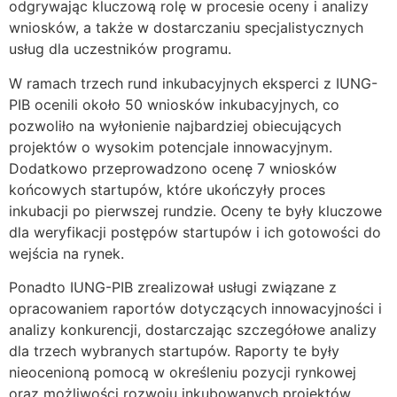
odgrywając kluczową rolę w procesie oceny i analizy
wniosków, a także w dostarczaniu specjalistycznych
usług dla uczestników programu.
W ramach trzech rund inkubacyjnych eksperci z IUNG-
PIB ocenili około 50 wniosków inkubacyjnych, co
pozwoliło na wyłonienie najbardziej obiecujących
projektów o wysokim potencjale innowacyjnym.
Dodatkowo przeprowadzono ocenę 7 wniosków
końcowych startupów, które ukończyły proces
inkubacji po pierwszej rundzie. Oceny te były kluczowe
dla weryfikacji postępów startupów i ich gotowości do
wejścia na rynek.
Ponadto IUNG-PIB zrealizował usługi związane z
opracowaniem raportów dotyczących innowacyjności i
analizy konkurencji, dostarczając szczegółowe analizy
dla trzech wybranych startupów. Raporty te były
nieocenioną pomocą w określeniu pozycji rynkowej
oraz możliwości rozwoju inkubowanych projektów.