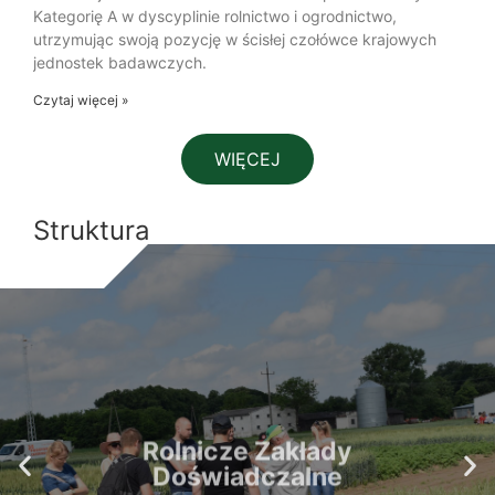
Kategorię A w dyscyplinie rolnictwo i ogrodnictwo,
utrzymując swoją pozycję w ścisłej czołówce krajowych
jednostek badawczych.
Czytaj więcej »
WIĘCEJ
Struktura
Rolnicze Zakłady
Doświadczalne