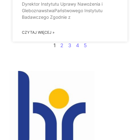
Dyrektor Instytutu Uprawy Nawożenia i
GleboznawstwaPaństwowego Instytutu
Badawczego Zgodnie z
CZYTAJ WIĘCEJ »
1
2
3
4
5