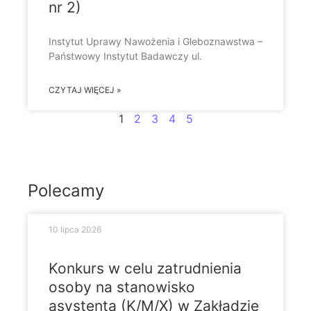
nr 2)
Instytut Uprawy Nawożenia i Gleboznawstwa –
Państwowy Instytut Badawczy ul.
CZYTAJ WIĘCEJ »
1
2
3
4
5
Polecamy
10 lipca 2026
Konkurs w celu zatrudnienia
osoby na stanowisko
asystenta (K/M/X) w Zakładzie