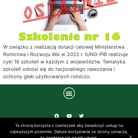
W związku z realizacją dotacji celowej Ministerstwa
Rolnictwa i Rozwoju Wsi w 2022 r. IUNG-PIB realizuje
cykl 16 szkoleń w każdym z województw. Tematyka
szkoleń odnosi się do racjonalnego nawożenia i
ochrony gleb użytkowanych rolniczo.
Ta strona korzysta z ciasteczek aby świadczyć usługi na
UL. CZARTORYSKICH 8 24-100 PUŁAWY
najwyższym poziomie. Dalsze korzystanie ze strony oznacza,
że zgadzasz się na ich użycie.