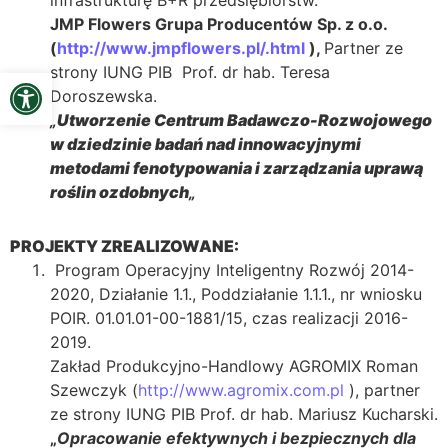
infrastrukturę B+R przedsiębiorstw.
JMP Flowers Grupa Producentów Sp. z o.o.
(
http://www.jmpflowers.pl/.html
),
Partner ze
Open toolbar
strony IUNG PIB Prof. dr hab. Teresa
Doroszewska.
„
Utworzenie Centrum Badawczo-Rozwojowego
w dziedzinie badań nad innowacyjnymi
metodami fenotypowania i zarządzania uprawą
roślin ozdobnych
„
PROJEKTY ZREALIZOWANE:
Program Operacyjny Inteligentny Rozwój 2014-
2020, Działanie 1.1., Poddziałanie 1.1.1., nr wniosku
POIR. 01.01.01-00-1881/15, czas realizacji 2016-
2019.
Zakład Produkcyjno-Handlowy AGROMIX Roman
Szewczyk (
http://www.agromix.com.pl
), partner
ze strony IUNG PIB Prof. dr hab. Mariusz Kucharski.
„
Opracowanie efektywnych i bezpiecznych dla