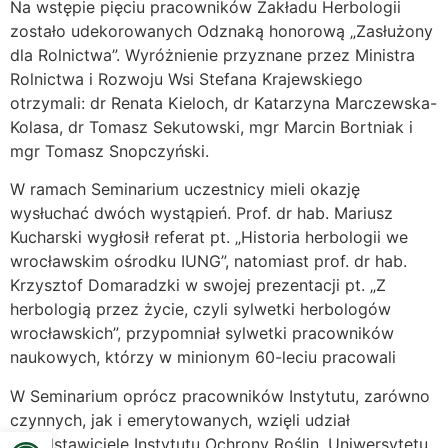
Na wstępie pięciu pracowników Zakładu Herbologii
zostało udekorowanych Odznaką honorową „Zasłużony
dla Rolnictwa”. Wyróżnienie przyznane przez Ministra
Rolnictwa i Rozwoju Wsi Stefana Krajewskiego
otrzymali: dr Renata Kieloch, dr Katarzyna Marczewska-
Kolasa, dr Tomasz Sekutowski, mgr Marcin Bortniak i
mgr Tomasz Snopczyński.
W ramach Seminarium uczestnicy mieli okazję
wysłuchać dwóch wystąpień. Prof. dr hab. Mariusz
Kucharski wygłosił referat pt. „Historia herbologii we
wrocławskim ośrodku IUNG”, natomiast prof. dr hab.
Krzysztof Domaradzki w swojej prezentacji pt. „Z
herbologią przez życie, czyli sylwetki herbologów
wrocławskich”, przypomniał sylwetki pracowników
naukowych, którzy w minionym 60-leciu pracowali
W Seminarium oprócz pracowników Instytutu, zarówno
czynnych, jak i emerytowanych, wzięli udział
Open toolbar
przedstawiciele Instytutu Ochrony Roślin, Uniwersytetu