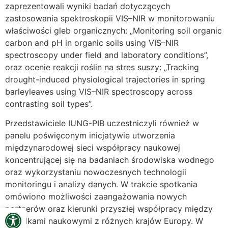
zaprezentowali wyniki badań dotyczących
zastosowania spektroskopii VIS–NIR w monitorowaniu
właściwości gleb organicznych: „Monitoring soil organic
carbon and pH in organic soils using VIS–NIR
spectroscopy under field and laboratory conditions”,
oraz ocenie reakcji roślin na stres suszy: „Tracking
drought-induced physiological trajectories in spring
barleyleaves using VIS–NIR spectroscopy across
contrasting soil types”.
Przedstawiciele IUNG-PIB uczestniczyli również w
panelu poświęconym inicjatywie utworzenia
międzynarodowej sieci współpracy naukowej
koncentrującej się na badaniach środowiska wodnego
oraz wykorzystaniu nowoczesnych technologii
monitoringu i analizy danych. W trakcie spotkania
omówiono możliwości zaangażowania nowych
Open toolbar
partnerów oraz kierunki przyszłej współpracy między
ośrodkami naukowymi z różnych krajów Europy. W