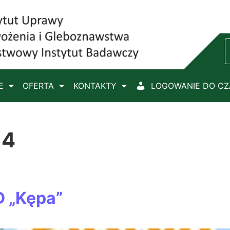
E
OFERTA
KONTAKTY
LOGOWANIE DO C
14
D „Kępa”