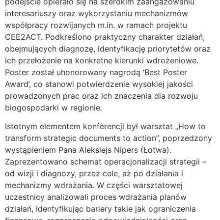
podejście opierało się na szerokim zaangażowaniu
interesariuszy oraz wykorzystaniu mechanizmów
współpracy rozwijanych m.in. w ramach projektu
CEE2ACT. Podkreślono praktyczny charakter działań,
obejmujących diagnozę, identyfikację priorytetów oraz
ich przełożenie na konkretne kierunki wdrożeniowe.
Poster został uhonorowany nagrodą ‘Best Poster
Award’, co stanowi potwierdzenie wysokiej jakości
prowadzonych prac oraz ich znaczenia dla rozwoju
biogospodarki w regionie.
Istotnym elementem konferencji był warsztat „How to
transform strategic documents to action”, poprzedzony
wystąpieniem Pana Aleksiejs Nipers (Łotwa).
Zaprezentowano schemat operacjonalizacji strategii –
od wizji i diagnozy, przez cele, aż po działania i
mechanizmy wdrażania. W części warsztatowej
uczestnicy analizowali proces wdrażania planów
działań, identyfikując bariery takie jak ograniczenia