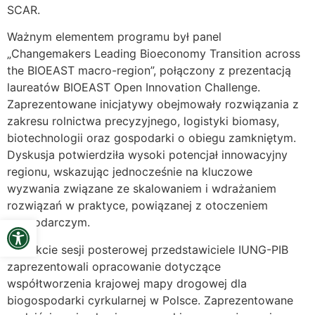
SCAR.
Ważnym elementem programu był panel
„Changemakers Leading Bioeconomy Transition across
the BIOEAST macro-region”, połączony z prezentacją
laureatów BIOEAST Open Innovation Challenge.
Zaprezentowane inicjatywy obejmowały rozwiązania z
zakresu rolnictwa precyzyjnego, logistyki biomasy,
biotechnologii oraz gospodarki o obiegu zamkniętym.
Dyskusja potwierdziła wysoki potencjał innowacyjny
regionu, wskazując jednocześnie na kluczowe
wyzwania związane ze skalowaniem i wdrażaniem
rozwiązań w praktyce, powiązanej z otoczeniem
Open toolbar
gospodarczym.
W trakcie sesji posterowej przedstawiciele IUNG-PIB
zaprezentowali opracowanie dotyczące
współtworzenia krajowej mapy drogowej dla
biogospodarki cyrkularnej w Polsce. Zaprezentowane