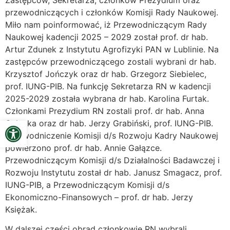
przewodniczących i członków Komisji Rady Naukowej.
Miło nam poinformować, iż Przewodniczącym Rady
Naukowej kadencji 2025 – 2029 został prof. dr hab.
Artur Zdunek z Instytutu Agrofizyki PAN w Lublinie. Na
zastępców przewodniczącego zostali wybrani dr hab.
Krzysztof Jończyk oraz dr hab. Grzegorz Siebielec,
prof. IUNG-PIB. Na funkcję Sekretarza RN w kadencji
2025-2029 została wybrana dr hab. Karolina Furtak.
Członkami Prezydium RN zostali prof. dr hab. Anna
Open toolbar
Gałązka oraz dr hab. Jerzy Grabiński, prof. IUNG-PIB.
Przewodniczenie Komisji d/s Rozwoju Kadry Naukowej
powierzono prof. dr hab. Annie Gałązce.
Przewodniczącym Komisji d/s Działalności Badawczej i
Rozwoju Instytutu został dr hab. Janusz Smagacz, prof.
IUNG-PIB, a Przewodniczącym Komisji d/s
Ekonomiczno-Finansowych – prof. dr hab. Jerzy
Księżak.
W dalszej części obrad członkowie RN wybrali