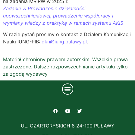
na zadania MRiRW w 2025 r.:
Zadanie 7: Prowadzenie działalności
upowszechnieniowej, prowadzenie współpracy i
wymiany wiedzy z praktyką w ramach systemu AKIS
W razie pytań prosimy o kontakt z Działem Komunikacji
Nauki IUNG-PIB:
dkn@iung.pulawy.pl
.
Materiał chroniony prawem autorskim. Wszelkie prawa
zastrzeżone. Dalsze rozpowszechnianie artykułu tylko
za zgodą wydawcy
UL. CZARTORYSKICH 8 24-100 PUŁAWY