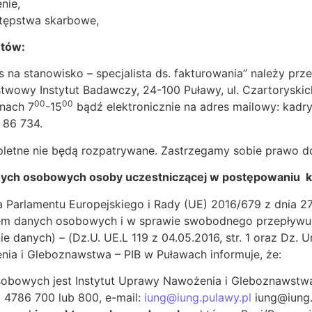
nie,
stępstwa skarbowe,
ntów:
 stanowisko – specjalista ds. fakturowania” należy przesł
owy Instytut Badawczy, 24-100 Puławy, ul. Czartoryskich
00
00
inach 7
-15
bądź elektronicznie na adres mailowy: kadr
7 86 734.
pletne nie będą rozpatrywane. Zastrzegamy sobie prawo d
anych osobowych osoby uczestniczącej w postępowaniu k
a Parlamentu Europejskiego i Rady (UE) 2016/679 z dnia 2
em danych osobowych i w sprawie swobodnego przepływu 
danych) – (Dz.U. UE.L 119 z 04.05.2016, str. 1 oraz Dz. Urz
nia i Gleboznawstwa – PIB w Puławach informuje, że:
obowych jest Instytut Uprawy Nawożenia i Gleboznawstwa 
1 4786 700 lub 800, e-mail:
iung@iung.pulawy.pl
iung@iung.