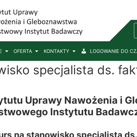
E
OFERTA
KONTAKTY
LOGOWANIE DO C
isko specjalista ds. fa
tytutu Uprawy Nawożenia i 
stwowego Instytutu Badawc
urs na stanowisko
specjalista ds