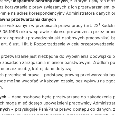
naczył
inspektora ochrony danych
, z którym Pani/Pan mo
z korzystania z praw związanych z ich przetwarzaniem, po
semnie na adres korespondencyjny Administratora danych 
rawna przetwarzania danych
1
sie wskazanym w przepisach prawa pracy (art. 22
Kodeksu
ia 28.05.1996 roku w sprawie zakresu prowadzenia przez p
 oraz sposobu prowadzenia akt osobowych pracownika) bę
rt. 6 ust. 1 lit. b Rozporządzenia w celu przeprowadzeni
nia, przetwarzanie jest niezbędne do wypełnienia obowiązk
r. o zasadach zarządzania mieniem państwowym. Źródłem 
ne przez osobę, której dane dotyczą.
h przepisami prawa – podstawą prawną przetwarzania będ
. Zgodę można wycofać w każdym czasie, bez wpływu na zg
m.
ych
− dane osobowe będą przetwarzane do zakończenia pr
ch mogą mieć dostęp upoważnieni pracownicy Administrato
anych
− przysługuje Pani/Panu prawo dostępu do danych, żą