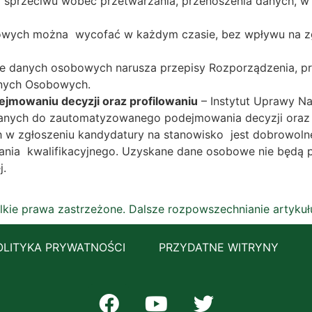
ia sprzeciwu wobec przetwarzania, przenoszenia danych, 
owych można wycofać w każdym czasie, bez wpływu na z
e danych osobowych narusza przepisy Rozporządzenia, pr
anych Osobowych.
jmowaniu decyzji oraz profilowaniu
– Instytut Uprawy N
danych do zautomatyzowanego podejmowania decyzji oraz 
 zgłoszeniu kandydatury na stanowisko jest dobrowolne,
nia kwalifikacyjnego. Uzyskane dane osobowe nie będą 
j.
lkie prawa zastrzeżone. Dalsze rozpowszechnianie artyku
OLITYKA PRYWATNOŚCI
PRZYDATNE WITRYNY