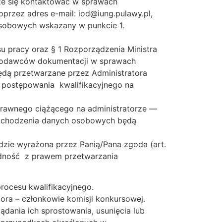
że się kontaktować w sprawach
przez adres e-mail: iod@iung.pulawy.pl,
osobowych wskazany w punkcie 1.
 pracy oraz § 1 Rozporządzenia Ministra
racodawców dokumentacji w sprawach
dą przetwarzane przez Administratora
a postępowania kwalifikacyjnego na
u prawnego ciążącego na administratorze —
pochodzenia danych osobowych będą
zie wyrażona przez Panią/Pana zgoda (art.
odność z prawem przetwarzania
ocesu kwalifikacyjnego.
ra – członkowie komisji konkursowej.
dania ich sprostowania, usunięcia lub