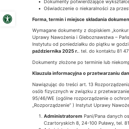
Dokumenty potwierdzające wykształce
Oświadczenie o niekaralności za prze
Open toolbar
Forma, termin i miejsce składania dokume
Wymagane dokumenty z dopiskiem „konkurs na
Uprawy Nawożenia i Gleboznawstwa – Państw
Instytutu od poniedziałku do piątku w godz
października 2025 r.
. tel. do kontaktu 81 4
Dokumenty złożone po terminie lub niekom
Klauzula informacyjna o przetwarzaniu d
Nawiązując do treści art. 13 Rozporządzeni
osób fizycznych w związku z przetwarzani
95/46/WE (ogólne rozporządzenie o ochronie 
„Rozporządzenie” ) Instytut Uprawy Nawoże
Administratorem
Pani/Pana danych os
Czartoryskich 8, 24-100 Puławy, tel. 8