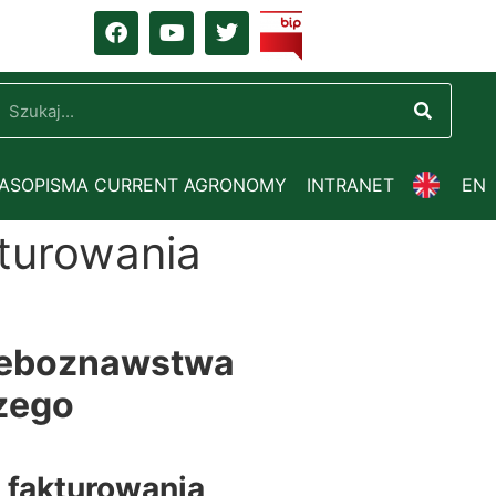
ZASOPISMA CURRENT AGRONOMY
INTRANET
EN
kturowania
Gleboznawstwa
zego
. fakturowania