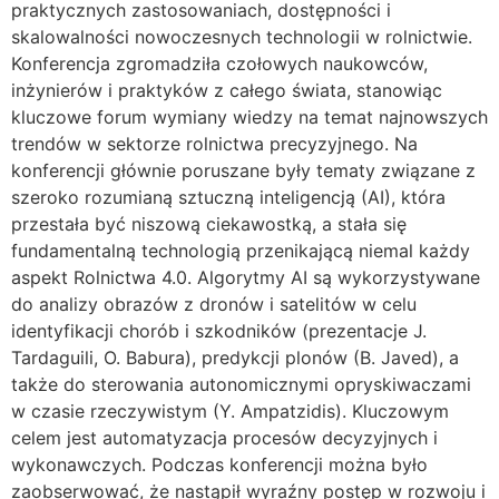
praktycznych zastosowaniach, dostępności i
skalowalności nowoczesnych technologii w rolnictwie.
Konferencja zgromadziła czołowych naukowców,
inżynierów i praktyków z całego świata, stanowiąc
kluczowe forum wymiany wiedzy na temat najnowszych
trendów w sektorze rolnictwa precyzyjnego. Na
konferencji głównie poruszane były tematy związane z
szeroko rozumianą sztuczną inteligencją (AI), która
przestała być niszową ciekawostką, a stała się
fundamentalną technologią przenikającą niemal każdy
aspekt Rolnictwa 4.0. Algorytmy AI są wykorzystywane
do analizy obrazów z dronów i satelitów w celu
identyfikacji chorób i szkodników (prezentacje J.
Tardaguili, O. Babura), predykcji plonów (B. Javed), a
także do sterowania autonomicznymi opryskiwaczami
w czasie rzeczywistym (Y. Ampatzidis). Kluczowym
celem jest automatyzacja procesów decyzyjnych i
wykonawczych. Podczas konferencji można było
zaobserwować, że nastąpił wyraźny postęp w rozwoju i