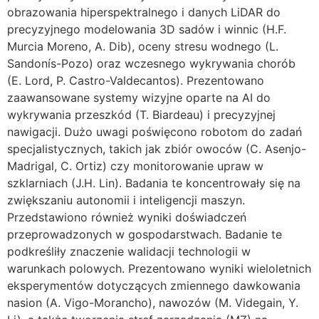
obrazowania hiperspektralnego i danych LiDAR do
precyzyjnego modelowania 3D sadów i winnic (H.F.
Murcia Moreno, A. Dib), oceny stresu wodnego (L.
Sandonís-Pozo) oraz wczesnego wykrywania chorób
(E. Lord, P. Castro-Valdecantos). Prezentowano
zaawansowane systemy wizyjne oparte na AI do
wykrywania przeszkód (T. Biardeau) i precyzyjnej
nawigacji. Dużo uwagi poświęcono robotom do zadań
specjalistycznych, takich jak zbiór owoców (C. Asenjo-
Madrigal, C. Ortiz) czy monitorowanie upraw w
szklarniach (J.H. Lin). Badania te koncentrowały się na
zwiększaniu autonomii i inteligencji maszyn.
Przedstawiono również wyniki doświadczeń
przeprowadzonych w gospodarstwach. Badanie te
podkreśliły znaczenie walidacji technologii w
warunkach polowych. Prezentowano wyniki wieloletnich
eksperymentów dotyczących zmiennego dawkowania
nasion (A. Vigo-Morancho), nawozów (M. Videgain, Y.