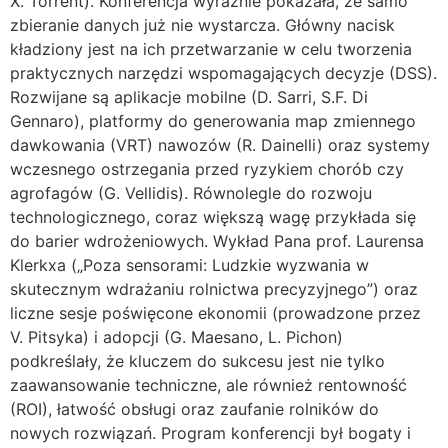
X. Torrent). Konferencja wyraźnie pokazała, że samo
zbieranie danych już nie wystarcza. Główny nacisk
kładziony jest na ich przetwarzanie w celu tworzenia
praktycznych narzędzi wspomagających decyzje (DSS).
Rozwijane są aplikacje mobilne (D. Sarri, S.F. Di
Gennaro), platformy do generowania map zmiennego
dawkowania (VRT) nawozów (R. Dainelli) oraz systemy
wczesnego ostrzegania przed ryzykiem chorób czy
agrofagów (G. Vellidis). Równolegle do rozwoju
technologicznego, coraz większą wagę przykłada się
do barier wdrożeniowych. Wykład Pana prof. Laurensa
Klerkxa („Poza sensorami: Ludzkie wyzwania w
skutecznym wdrażaniu rolnictwa precyzyjnego”) oraz
liczne sesje poświęcone ekonomii (prowadzone przez
V. Pitsyka) i adopcji (G. Maesano, L. Pichon)
podkreślały, że kluczem do sukcesu jest nie tylko
zaawansowanie techniczne, ale również rentowność
(ROI), łatwość obsługi oraz zaufanie rolników do
nowych rozwiązań. Program konferencji był bogaty i