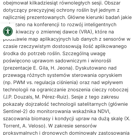
obejmował kilkadziesiąt równoległych sesji. Obszar
dotyczący precyzyjnej ochrony roślin był jednym z
najliczniej prezentowanych. Główne kierunki badań jakie
Open toolbar
pokazano na konferencji to rozwój inteligentnych
opryskiwaczy o zmiennej dawce (VRA), które na
podstawie map aplikacyjnych lub danych z sensorów w
czasie rzeczywistym dostosowują ilość aplikowanego
środka do potrzeb roślin. Szczególną uwagę
poświęcono uprawom sadowniczym i winorośli
(prezentacje E. Gila, H. Jeona). Dyskutowano nad
przewagą różnych systemów sterowania opryskiem
(np. PWM vs. regulacja ciśnienia) oraz nad wpływem
technologii na ograniczanie znoszenia cieczy roboczej
(J.P. Douzals, M. Pérez-Ruiz). Sesje z tego zakresu
pokazały dojrzałość technologii satelitarnych (głównie
Sentinel-2) do monitorowania wskaźnika NDVI,
szacowania biomasy i kondycji upraw na dużą skalę (X.
Torrent, A. Veloso). W zakresie sensorów
proksymalnych i dronowych dominowały zastosowania