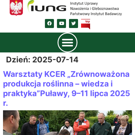
Dzień:
2025-07-14
Warsztaty KCER „Zrównoważona
produkcja roślinna – wiedza i
praktyka”Puławy, 9–11 lipca 2025
r.