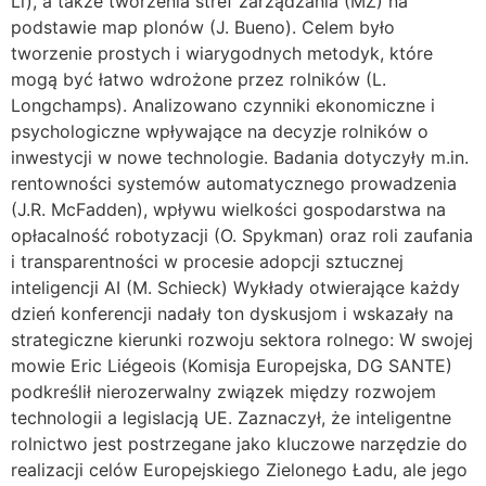
Li), a także tworzenia stref zarządzania (MZ) na
podstawie map plonów (J. Bueno). Celem było
tworzenie prostych i wiarygodnych metodyk, które
mogą być łatwo wdrożone przez rolników (L.
Longchamps). Analizowano czynniki ekonomiczne i
psychologiczne wpływające na decyzje rolników o
inwestycji w nowe technologie. Badania dotyczyły m.in.
rentowności systemów automatycznego prowadzenia
(J.R. McFadden), wpływu wielkości gospodarstwa na
opłacalność robotyzacji (O. Spykman) oraz roli zaufania
i transparentności w procesie adopcji sztucznej
inteligencji AI (M. Schieck) Wykłady otwierające każdy
dzień konferencji nadały ton dyskusjom i wskazały na
strategiczne kierunki rozwoju sektora rolnego: W swojej
mowie Eric Liégeois (Komisja Europejska, DG SANTE)
podkreślił nierozerwalny związek między rozwojem
technologii a legislacją UE. Zaznaczył, że inteligentne
rolnictwo jest postrzegane jako kluczowe narzędzie do
realizacji celów Europejskiego Zielonego Ładu, ale jego