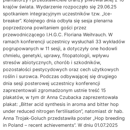
krajów świata. Wydarzenie rozpoczęło się 29.06.25
spotkaniem integracyjnym uczestników tzw. „Ice-
breaker”. Kolejnego dnia odbyła się sesja plenarna
poprzedzona powitaniem gości przez
przewodniczącego I.H.G.C. Floriana Weihrauch. W
ramach konferencji uczestnicy wysłuchali 33 wykładów
pogrupowanych w 11 sesji, a dotyczyły one hodowli
chmielu, genetyki, uprawy, fitopatologii, wpływu
stresów abiotycznych, chorób i szkodników,
pozostałości pestycydowych oraz cech użytkowych
roślin i surowca. Podczas odbywającej się drugiego
dnia sesji posterowej uczestnicy konferencji
zaprezentowali zgromadzonym ustnie treść 15
plakatów, w tym dr Anna Czubacka zaprezentowała
plakat: „Bitter acid synthesis in aroma and bitter hop
under reduced nitrogen fertilisation”, natomiast dr hab.
Anna Trojak-Goluch przedstawiła poster „Hop breeding
in Poland – recent achievements”. W dniu 01.07.2025