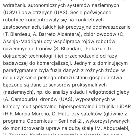
wdrażaniu autonomicznych systemów naziemnych
(UGV) i powietrznych (UAS). Sesje poświęcone
robotyce koncentrowały się na konkretnych
zastosowaniach, takich jak precyzyjne odchwaszczanie
(T. Biardeau, A. Barreto Alcántara), zbiór owoców (C.
Asenjo-Madrigal) czy współpraca rojów robotów
naziemnych i dronów (S. Bhandari). Pokazuje to
dojrzałość technologii i jej przechodzenie od fazy
badawczej do komercjalizacji. Jednym z dominującym
paradygmatem była fuzja danych z różnych źródeł w
celu uzyskania pełnego obrazu stanu gospodarstwa.
Łączone są dane z: sensorów proksymalnych
(naziemnych), np. do analizy składu i wilgotności gleby
(A. Cambouris), dronów (UAS), wyposażonych w
kamery multispektralne, hiperspektralne i czujniki LiDAR
(H.F. Murcia Moreno, C. Hütt) czy satelitów (głównie z
programu Copernicus – Sentinel-2), wykorzystywanych
do monitorowania upraw na dużą skalę (M. Aboutalebi,