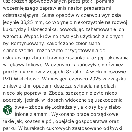
uszkodzeń spowodowanych przez ptaki, pomimo
wcześniejszego zaprawiania nasion preparatami
odstraszającymi. Suma opadów w czerwcu wyniosła
jedynie 36,25 mm, co wpłynęło niekorzystnie na rozwój
kukurydzy i słonecznika, powodując zahamowanie ich
wzrostu. Wypas krów na trwałych użytkach zielonych
był kontynuowany. Zakończono zbiór siana i
sianokiszonki i rozpoczęto przygotowania do
usługowego zbioru traw na kiszonkę oraz jej pakowania
w rękawy foliowe. W czerwcu zakończyły się również
praktyki uczniów z Zespołu Szkół nr 4 w Hrubieszowie
RZD Wielichowo. W miesiącu czerwcu 2025 w związku
z niewielkimi opadami deszczu sytuacja na polach
nieco się poprawiła. Zboża, szczególnie żyto nieco
podrosły, jednak w kłosach widoczne są uszkodzenia
Open toolbar
mrozowe – zboża się „odradzały”, a kłosy były słabo
wypełnione ziarnami. Wykonano prace porządkowe
takie jak, koszenie pól, obejście gospodarstwa oraz
parku. W burakach cukrowych zastosowano odżywki