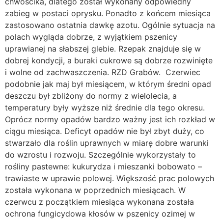
chwościka, dlatego został wykonany odpowiedny
zabieg w postaci oprysku. Ponadto z końcem miesiąca
zastosowano ostatnia dawkę azotu. Ogólnie sytuacja na
polach wygląda dobrze, z wyjątkiem pszenicy
uprawianej na słabszej glebie. Rzepak znajduje się w
dobrej kondycji, a buraki cukrowe są dobrze rozwinięte
i wolne od zachwaszczenia. RZD Grabów. Czerwiec
podobnie jak maj był miesiącem, w którym średni opad
deszczu był zbliżony do normy z wielolecia, a
temperatury były wyższe niż średnie dla tego okresu.
Oprócz normy opadów bardzo ważny jest ich rozkład w
ciągu miesiąca. Deficyt opadów nie był zbyt duży, co
stwarzało dla roślin uprawnych w miarę dobre warunki
do wzrostu i rozwoju. Szczególnie wykorzystały to
rośliny pastewne: kukurydza i mieszanki bobowato –
trawiaste w uprawie polowej. Większość prac polowych
została wykonana w poprzednich miesiącach. W
czerwcu z początkiem miesiąca wykonana została
ochrona fungicydowa kłosów w pszenicy ozimej w