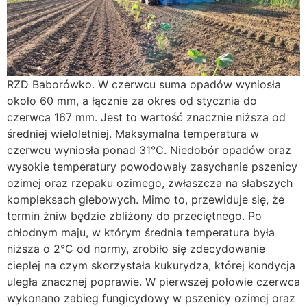
RZD Baborówko. W czerwcu suma opadów wyniosła
około 60 mm, a łącznie za okres od stycznia do
czerwca 167 mm. Jest to wartość znacznie niższa od
średniej wieloletniej. Maksymalna temperatura w
czerwcu wyniosła ponad 31°C. Niedobór opadów oraz
wysokie temperatury powodowały zasychanie pszenicy
ozimej oraz rzepaku ozimego, zwłaszcza na słabszych
kompleksach glebowych. Mimo to, przewiduje się, że
termin żniw będzie zbliżony do przeciętnego. Po
chłodnym maju, w którym średnia temperatura była
niższa o 2°C od normy, zrobiło się zdecydowanie
cieplej na czym skorzystała kukurydza, której kondycja
uległa znacznej poprawie. W pierwszej połowie czerwca
wykonano zabieg fungicydowy w pszenicy ozimej oraz