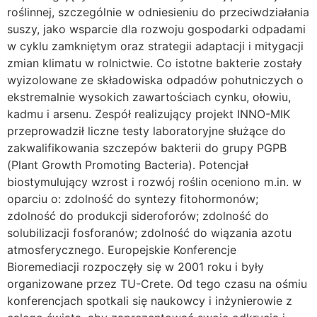
roślinnej, szczególnie w odniesieniu do przeciwdziałania
suszy, jako wsparcie dla rozwoju gospodarki odpadami
w cyklu zamkniętym oraz strategii adaptacji i mitygacji
zmian klimatu w rolnictwie. Co istotne bakterie zostały
wyizolowane ze składowiska odpadów pohutniczych o
ekstremalnie wysokich zawartościach cynku, ołowiu,
kadmu i arsenu. Zespół realizujący projekt INNO-MIK
przeprowadził liczne testy laboratoryjne służące do
zakwalifikowania szczepów bakterii do grupy PGPB
(Plant Growth Promoting Bacteria). Potencjał
biostymulujący wzrost i rozwój roślin oceniono m.in. w
oparciu o: zdolność do syntezy fitohormonów;
zdolność do produkcji sideroforów; zdolność do
solubilizacji fosforanów; zdolność do wiązania azotu
atmosferycznego. Europejskie Konferencje
Bioremediacji rozpoczęły się w 2001 roku i były
organizowane przez TU-Crete. Od tego czasu na ośmiu
konferencjach spotkali się naukowcy i inżynierowie z