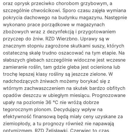
oraz oprysk przeciwko chorobom grzybowym, a
szczególnie chwościkowi. Sporo czasu zajęła wymiana
pokrycia dachowego na budynku magazynu. Następnie
wykonano prace porządkowe w magazynach
zbożowych wraz z dezynfekcją i przygotowaniem
przyczep do żniw. RZD Wierzbno. Uprawy są w
znacznym stopniu zagrożone skutkami suszy, których
ostateczną skalę trudno oszacować na tym etapie. Na
słabszych glebach szczególnie widoczne jest wczesne
zamieranie roślin, tam gdzie gleba jest ocieniona lub
trochę lepszej klasy rośliny są jeszcze zielone. W
nadchodzących żniwach możemy borykać się z
wtórnym zachwaszczeniem na skutek bardzo obfitych
opadów deszczu w ubiegłym miesiącu. Prognozowane
upały na poziomie 36 °C nie wróżą dobrze
tegorocznym plonom. Decydujący wpływ na
efektywność finansową będą miały ceny uzyskane za
ziemiopłody, a tu prognozy również nie napawają
optymizmem. RZD Żelisławki. Czerwiec to czas