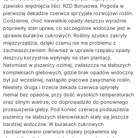
zjawisko więdnięcia liści. RZD Borusowa. Pogoda w
pierwszej dekadzie czerwca sprzyjała rozwojowi roślin.
Codzienne, choć niewielkie opady deszczu wyraźnie
poprawiły stan upraw, co szczególnie widoczne jest w
uprawie buraków cukrowych. Rośliny szybko zakryły
międzyrzędzia, dzięki czemu nie ma problemu z
zachwaszczeniem. Również w uprawie rzepaku opady
deszczu korzystnie wpłynęły na stan plantacji.
Natomiast w pszenicy ozimej, zwłaszcza na słabszych
kompleksach glebowych, gdzie brak opadów widoczny
był już wcześniej, nastąpiło placowe zasychanie roślin.
Niestety druga i trzecia dekada czerwca upłynęły
niemal bez opadów, przy dość wysokich temperaturach
oraz silnym wietrze, co doprowadziło do ponownego
przesuszenia gleby. Pod koniec czerwca podsuszenia
pszenicy na słabszych stanowiskach stały się jeszcze
bardziej widoczne. W burakach cukrowych
zaobserwowano pierwsze objawy pojawienia się