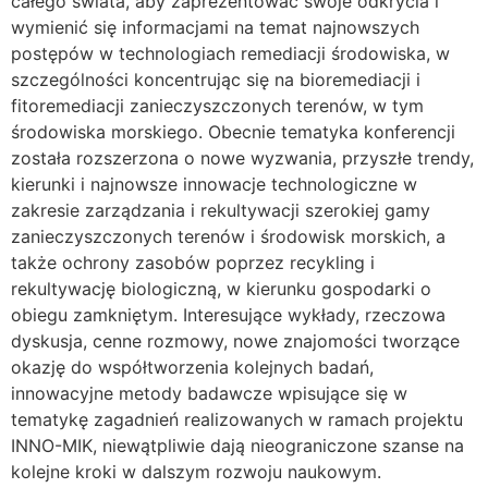
całego świata, aby zaprezentować swoje odkrycia i
wymienić się informacjami na temat najnowszych
postępów w technologiach remediacji środowiska, w
szczególności koncentrując się na bioremediacji i
fitoremediacji zanieczyszczonych terenów, w tym
środowiska morskiego. Obecnie tematyka konferencji
została rozszerzona o nowe wyzwania, przyszłe trendy,
kierunki i najnowsze innowacje technologiczne w
zakresie zarządzania i rekultywacji szerokiej gamy
zanieczyszczonych terenów i środowisk morskich, a
także ochrony zasobów poprzez recykling i
rekultywację biologiczną, w kierunku gospodarki o
obiegu zamkniętym. Interesujące wykłady, rzeczowa
dyskusja, cenne rozmowy, nowe znajomości tworzące
okazję do współtworzenia kolejnych badań,
innowacyjne metody badawcze wpisujące się w
tematykę zagadnień realizowanych w ramach projektu
INNO-MIK, niewątpliwie dają nieograniczone szanse na
kolejne kroki w dalszym rozwoju naukowym.