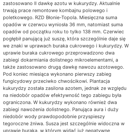
zastosowano II dawkę azotu w kukurydzy. Aktualnie
trwają prace remontowe kombajnu polowego i
poletkowego. RZD Błonie-Topola. Miesięczna suma
opadów w czerwcu wyniosła 36 mm, natomiast suma
opadów od początku roku to tylko 138 mm. Czerwiec
pogłębił panującą już suszę, która szczególnie daje się
we znaki w uprawach buraka cukrowego i kukurydzy. W
uprawie buraka cukrowego przeprowadzono dwa
zabiegi dokarmiania dolistnego mikroelementami, a
także zastosowano drugą dawkę nawozu azotowego.
Pod koniec miesiąca wykonano pierwszy zabieg
fungicydowy przeciwko chwościkowi. Plantacja
kukurydzy została zasilona azotem, jednak ze względu
na niedobór opadów efektywność tego zabiegu była
ograniczona. W kukurydzy wykonano również dwa
zabiegi nawożenia dolistnego. Panująca aura i duży
niedobór wody prawdopodobnie przyspieszy
tegoroczne żniwa. Susza jest szczególnie widoczna w
uprawie buraka, w którym widać już negatywne