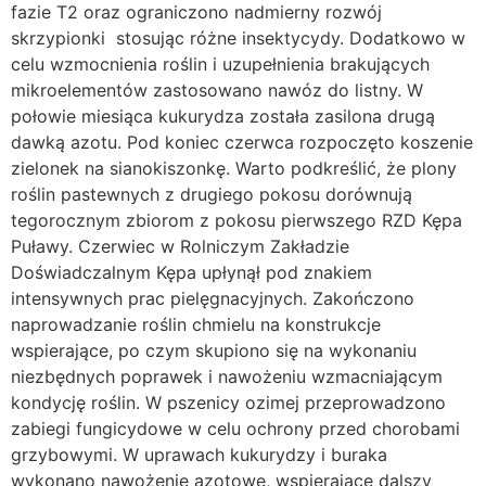
fazie T2 oraz ograniczono nadmierny rozwój
skrzypionki stosując różne insektycydy. Dodatkowo w
celu wzmocnienia roślin i uzupełnienia brakujących
mikroelementów zastosowano nawóz do listny. W
połowie miesiąca kukurydza została zasilona drugą
dawką azotu. Pod koniec czerwca rozpoczęto koszenie
zielonek na sianokiszonkę. Warto podkreślić, że plony
roślin pastewnych z drugiego pokosu dorównują
tegorocznym zbiorom z pokosu pierwszego RZD Kępa
Puławy. Czerwiec w Rolniczym Zakładzie
Doświadczalnym Kępa upłynął pod znakiem
intensywnych prac pielęgnacyjnych. Zakończono
naprowadzanie roślin chmielu na konstrukcje
wspierające, po czym skupiono się na wykonaniu
niezbędnych poprawek i nawożeniu wzmacniającym
kondycję roślin. W pszenicy ozimej przeprowadzono
zabiegi fungicydowe w celu ochrony przed chorobami
grzybowymi. W uprawach kukurydzy i buraka
wykonano nawożenie azotowe, wspierające dalszy