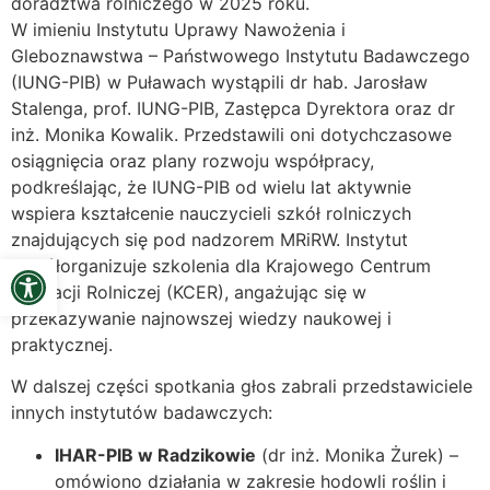
doradztwa rolniczego w 2025 roku.
W imieniu Instytutu Uprawy Nawożenia i
Gleboznawstwa – Państwowego Instytutu Badawczego
(IUNG-PIB) w Puławach wystąpili dr hab. Jarosław
Stalenga, prof. IUNG-PIB, Zastępca Dyrektora oraz dr
inż. Monika Kowalik. Przedstawili oni dotychczasowe
osiągnięcia oraz plany rozwoju współpracy,
podkreślając, że IUNG-PIB od wielu lat aktywnie
wspiera kształcenie nauczycieli szkół rolniczych
znajdujących się pod nadzorem MRiRW. Instytut
Open toolbar
współorganizuje szkolenia dla Krajowego Centrum
Edukacji Rolniczej (KCER), angażując się w
przekazywanie najnowszej wiedzy naukowej i
praktycznej.
W dalszej części spotkania głos zabrali przedstawiciele
innych instytutów badawczych:
IHAR-PIB w Radzikowie
(dr inż. Monika Żurek) –
omówiono działania w zakresie hodowli roślin i