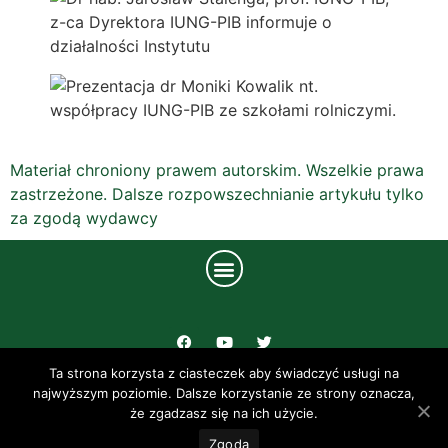
Materiał chroniony prawem autorskim. Wszelkie prawa
zastrzeżone. Dalsze rozpowszechnianie artykułu tylko
za zgodą wydawcy
Ta strona korzysta z ciasteczek aby świadczyć usługi na
UL. CZARTORYSKICH 8 24-100 PUŁAWY
najwyższym poziomie. Dalsze korzystanie ze strony oznacza,
że zgadzasz się na ich użycie.
TEL: +48 81 4786 700
Zgoda