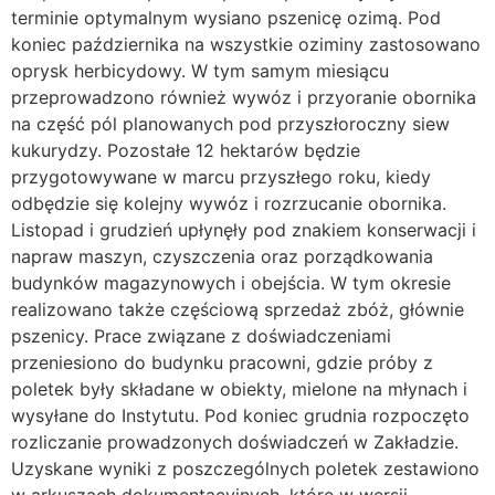
terminie optymalnym wysiano pszenicę ozimą. Pod
koniec października na wszystkie oziminy zastosowano
oprysk herbicydowy. W tym samym miesiącu
przeprowadzono również wywóz i przyoranie obornika
na część pól planowanych pod przyszłoroczny siew
kukurydzy. Pozostałe 12 hektarów będzie
przygotowywane w marcu przyszłego roku, kiedy
odbędzie się kolejny wywóz i rozrzucanie obornika.
Listopad i grudzień upłynęły pod znakiem konserwacji i
napraw maszyn, czyszczenia oraz porządkowania
budynków magazynowych i obejścia. W tym okresie
realizowano także częściową sprzedaż zbóż, głównie
pszenicy. Prace związane z doświadczeniami
przeniesiono do budynku pracowni, gdzie próby z
poletek były składane w obiekty, mielone na młynach i
wysyłane do Instytutu. Pod koniec grudnia rozpoczęto
rozliczanie prowadzonych doświadczeń w Zakładzie.
Uzyskane wyniki z poszczególnych poletek zestawiono
w arkuszach dokumentacyjnych, które w wersji