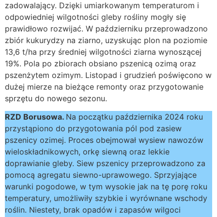
zadowalający. Dzięki umiarkowanym temperaturom i
odpowiedniej wilgotności gleby rośliny mogły się
prawidłowo rozwijać. W październiku przeprowadzono
zbiór kukurydzy na ziarno, uzyskując plon na poziomie
13,6 t/ha przy średniej wilgotności ziarna wynoszącej
19%. Pola po zbiorach obsiano pszenicą ozimą oraz
pszenżytem ozimym. Listopad i grudzień poświęcono w
dużej mierze na bieżące remonty oraz przygotowanie
sprzętu do nowego sezonu.
RZD Borusowa.
Na początku października 2024 roku
przystąpiono do przygotowania pól pod zasiew
pszenicy ozimej. Proces obejmował wysiew nawozów
wieloskładnikowych, orkę siewną oraz lekkie
doprawianie gleby. Siew pszenicy przeprowadzono za
pomocą agregatu siewno-uprawowego. Sprzyjające
warunki pogodowe, w tym wysokie jak na tę porę roku
temperatury, umożliwiły szybkie i wyrównane wschody
roślin. Niestety, brak opadów i zapasów wilgoci