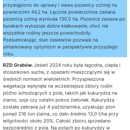
przystąpiono do uprawy i siewu pszenicy ozimej na
powierzchni 44,2 ha. Łącznie powierzchnia zasiana
pszenicą ozimą wyniosła 130,5 ha. Pszenica zasiana po
burakach wykazuje dobre kiełkowanie, choć nie
wszystkie rośliny jeszcze powschodziły.
Podsumowując, stan zasiewów pozwala na
umiarkowany optymizm w perspektywie przyszłego
roku.
RZD Grabów.
Jesień 2024 roku była łagodna, ciepła i
stosunkowo sucha, z opadami mieszczącymi się w
średnich normach wieloletnich. Przyspieszona
wegetacja wpłynęła na wcześniejsze zbiory roślin
późno schodzących z pola, takich jak kukurydza na
ziarno, soja czy ostatni pokos zielonek. Kukurydza
została zebrana już 4 października, uzyskując plon
ponad 216 ton ziarna, co dało średnio 13,0 t/ha przy
wilgotności około 20%. Całość zbioru sprzedano
bezpośrednio z pola. Na polach po kukurydzy w