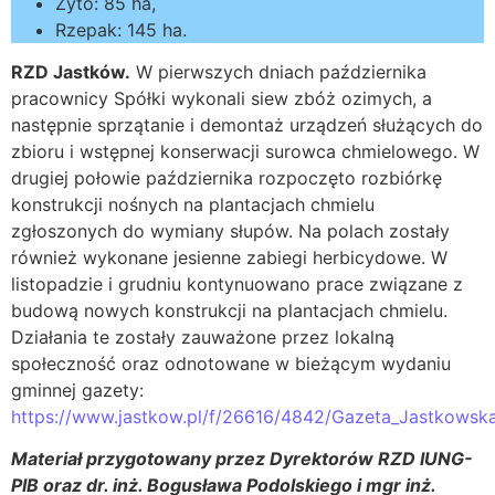
Żyto: 85 ha,
Rzepak: 145 ha.
RZD Jastków.
W pierwszych dniach października
pracownicy Spółki wykonali siew zbóż ozimych, a
następnie sprzątanie i demontaż urządzeń służących do
zbioru i wstępnej konserwacji surowca chmielowego. W
drugiej połowie października rozpoczęto rozbiórkę
konstrukcji nośnych na plantacjach chmielu
zgłoszonych do wymiany słupów. Na polach zostały
również wykonane jesienne zabiegi herbicydowe. W
listopadzie i grudniu kontynuowano prace związane z
budową nowych konstrukcji na plantacjach chmielu.
Działania te zostały zauważone przez lokalną
społeczność oraz odnotowane w bieżącym wydaniu
gminnej gazety:
https://www.jastkow.pl/f/26616/4842/Gazeta_Jastkowska
Materiał przygotowany przez Dyrektorów RZD IUNG-
PIB oraz dr. inż. Bogusława Podolskiego i mgr inż.