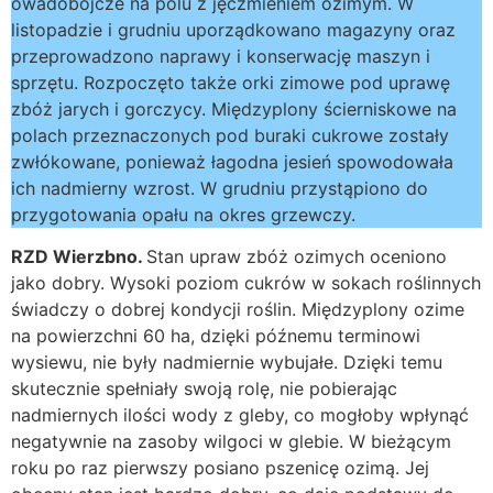
owadobójcze na polu z jęczmieniem ozimym. W
listopadzie i grudniu uporządkowano magazyny oraz
przeprowadzono naprawy i konserwację maszyn i
sprzętu. Rozpoczęto także orki zimowe pod uprawę
zbóż jarych i gorczycy. Międzyplony ścierniskowe na
polach przeznaczonych pod buraki cukrowe zostały
zwłókowane, ponieważ łagodna jesień spowodowała
ich nadmierny wzrost. W grudniu przystąpiono do
przygotowania opału na okres grzewczy.
RZD Wierzbno.
Stan upraw zbóż ozimych oceniono
jako dobry. Wysoki poziom cukrów w sokach roślinnych
świadczy o dobrej kondycji roślin. Międzyplony ozime
na powierzchni 60 ha, dzięki późnemu terminowi
wysiewu, nie były nadmiernie wybujałe. Dzięki temu
skutecznie spełniały swoją rolę, nie pobierając
nadmiernych ilości wody z gleby, co mogłoby wpłynąć
negatywnie na zasoby wilgoci w glebie. W bieżącym
roku po raz pierwszy posiano pszenicę ozimą. Jej