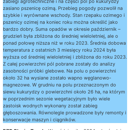
zabiegi agrotechniczne i na części pól po kukurydzy
zasiano pszenicę ozimą. Przebieg pogody pozwolił na
szybkie i wyrównane wschody. Stan rzepaku ozimego i
pszenicy ozimej na koniec roku można określić jako
bardzo dobry. Suma opadów w okresie październik –
grudzień była zbliżona do średniej wieloletniej, ale o
ponad połowę niższa niż w roku 2023. Średnia dobowa
temperatura z ostatnich 3 miesięcy roku 2024 była
wyższa od średniej wieloletniej i zbliżona do roku 2023.
Z całej powierzchni pól pobrane zostały do analizy
zasobności próbki glebowe. Na polu o powierzchni
około 32 ha wysiane zostało wapno węglanowo-
magnezowe. W grudniu na polu przeznaczonym do
siewu kukurydzy o powierzchni około 26 ha, na którym
w poprzednim sezonie wegetacyjnym było wiele
zastoisk wodnych wykonany został zabieg
głęboszowania. Równolegle prowadzone były remonty i
konserwacje maszyn i ciągników.