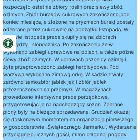
rozpoczęto ostatnie zbiory roślin oraz siewy zbóż
ozimych. Zbiór buraków cukrowych zakończono pod
koniec miesiąca, a złożone na pryzmach buraki zostały
odebrane przez cukrownię na początku listopada. W
Open toolbar
połowie listopada prace skupiły się na zbiorach
kukurydzy i słonecznika. Po zakończeniu żniw
wykonano zabiegi uprawowe na polach, a także późne
siewy zbóż ozimych. W uprawach pszenicy ozimej i
żyta przeprowadzono zabiegi herbicydowe. Pod
warzywa wykonano zimową orkę. W sadzie trwały
zarówno samozbiór jabłek jak i zbiór jabłek
przeznaczonych na przemysł. W magazynach
prowadzono intensywne prace porządkowe,
przygotowując je na nadchodzący sezon. Zebrane
plony były na bieżąco sprzedawane. Grudzień okazał
się doskonałym momentem na organizację pierwszego
w gospodarstwie „Świątecznego Jarmarku”. Wydarzenie
przyciągnęło licznych gości, mimo chłodnej pogody.