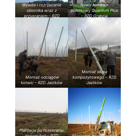
Wywóz i rozrzucanie
Nowy kombajn
obornika wraz z
poletkowy Quantum Plus
przyoraniem – RZD
– RZD Grabów
Grabów
Montaż słupa
Montaż odciągów
kompozytowego – RZD
kotwic – RZD Jastków
Jastków
Plantacja po rozebraniu
konstrukcji – RZD
Wiercenie otworów pod