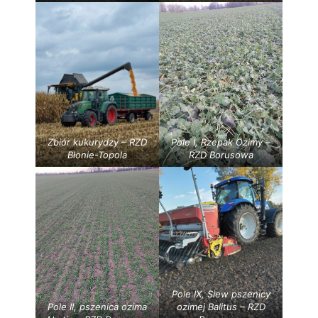
Zbiór kukurydzy – RZD
Pole I, Rzepak Ozimy –
Błonie-Topola
RZD Borusowa
Pole IX, Siew pszenicy
Pole II, pszenica ozima
ozimej Balitus – RZD