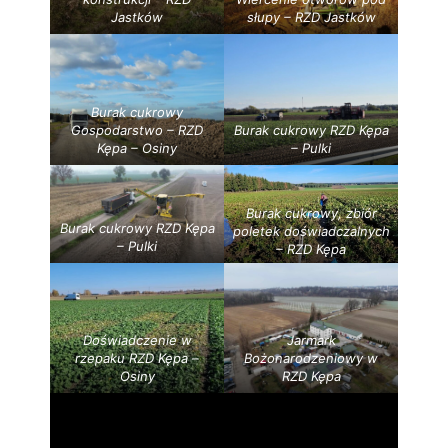
Jastków
słupy – RZD Jastków
Burak cukrowy
Gospodarstwo – RZD
Burak cukrowy RZD Kępa
Kępa – Osiny
– Pulki
Burak cukrowy, zbiór
Burak cukrowy RZD Kępa
poletek doświadczalnych
– Pulki
– RZD Kępa
Doświadczenie w
Jarmark
rzepaku RZD Kępa –
Bożonarodzeniowy w
Osiny
RZD Kępa