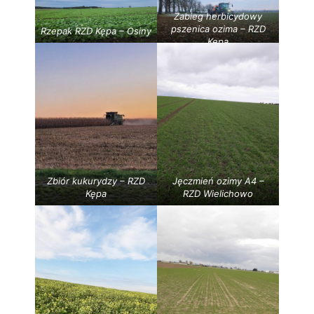
Zabieg herbicydowy
pszenica ozima – RZD
Rzepak RZD Kępa – Osiny
Kępa
Zbiór kukurydzy – RZD
Jęczmień ozimy A4 –
Kępa
RZD Wielichowo