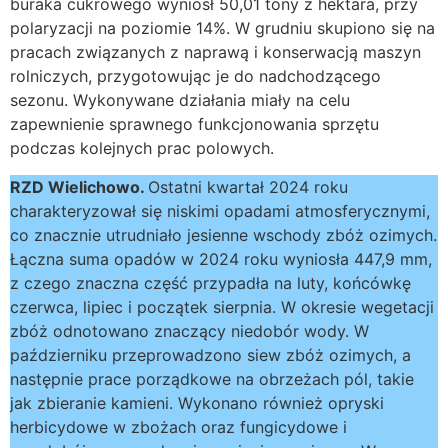
buraka cukrowego wyniósł 50,01 tony z hektara, przy
polaryzacji na poziomie 14%. W grudniu skupiono się na
pracach związanych z naprawą i konserwacją maszyn
rolniczych, przygotowując je do nadchodzącego
sezonu. Wykonywane działania miały na celu
zapewnienie sprawnego funkcjonowania sprzętu
podczas kolejnych prac polowych.
RZD Wielichowo.
Ostatni kwartał 2024 roku
charakteryzował się niskimi opadami atmosferycznymi,
co znacznie utrudniało jesienne wschody zbóż ozimych.
Łączna suma opadów w 2024 roku wyniosła 447,9 mm,
z czego znaczna część przypadła na luty, końcówkę
czerwca, lipiec i początek sierpnia. W okresie wegetacji
zbóż odnotowano znaczący niedobór wody. W
październiku przeprowadzono siew zbóż ozimych, a
następnie prace porządkowe na obrzeżach pól, takie
jak zbieranie kamieni. Wykonano również opryski
herbicydowe w zbożach oraz fungicydowe i