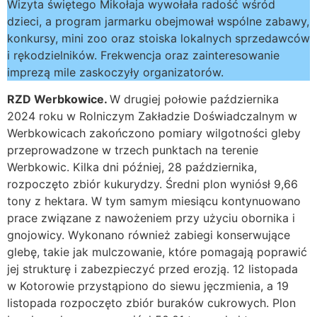
Wizyta świętego Mikołaja wywołała radość wśród
dzieci, a program jarmarku obejmował wspólne zabawy,
konkursy, mini zoo oraz stoiska lokalnych sprzedawców
i rękodzielników. Frekwencja oraz zainteresowanie
imprezą mile zaskoczyły organizatorów.
RZD Werbkowice.
W drugiej połowie października
2024 roku w Rolniczym Zakładzie Doświadczalnym w
Werbkowicach zakończono pomiary wilgotności gleby
przeprowadzone w trzech punktach na terenie
Werbkowic. Kilka dni później, 28 października,
rozpoczęto zbiór kukurydzy. Średni plon wyniósł 9,66
tony z hektara. W tym samym miesiącu kontynuowano
prace związane z nawożeniem przy użyciu obornika i
gnojowicy. Wykonano również zabiegi konserwujące
glebę, takie jak mulczowanie, które pomagają poprawić
jej strukturę i zabezpieczyć przed erozją. 12 listopada
w Kotorowie przystąpiono do siewu jęczmienia, a 19
listopada rozpoczęto zbiór buraków cukrowych. Plon