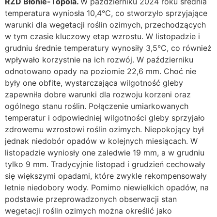
RZD Błonie-Topola.
W październiku 2024 roku średnia
temperatura wyniosła 10,4°C, co stworzyło sprzyjające
warunki dla wegetacji roślin ozimych, przechodzących
w tym czasie kluczowy etap wzrostu. W listopadzie i
grudniu średnie temperatury wynosiły 3,5°C, co również
wpływało korzystnie na ich rozwój. W październiku
odnotowano opady na poziomie 22,6 mm. Choć nie
były one obfite, wystarczająca wilgotność gleby
zapewniła dobre warunki dla rozwoju korzeni oraz
ogólnego stanu roślin. Połączenie umiarkowanych
temperatur i odpowiedniej wilgotności gleby sprzyjało
zdrowemu wzrostowi roślin ozimych. Niepokojący był
jednak niedobór opadów w kolejnych miesiącach. W
listopadzie wyniosły one zaledwie 19 mm, a w grudniu
tylko 9 mm. Tradycyjnie listopad i grudzień cechowały
się większymi opadami, które zwykle rekompensowały
letnie niedobory wody. Pomimo niewielkich opadów, na
podstawie przeprowadzonych obserwacji stan
wegetacji roślin ozimych można określić jako