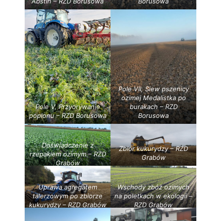
Abstin – RZD Borusowa
Borusowa
Pole VII, Siew pszenicy
ozimej Medalistka po
Pole V, Przyorywanie
burakach – RZD
poplonu – RZD Borusowa
Borusowa
Doświadczenie z
Zbiór kukurydzy – RZD
rzepakiem ozimym – RZD
Grabów
Grabów
Uprawa agregatem
Wschody zbóż ozimych
talerzowym po zbiorze
na poletkach w ekologii –
kukurydzy – RZD Grabów
RZD Grabów