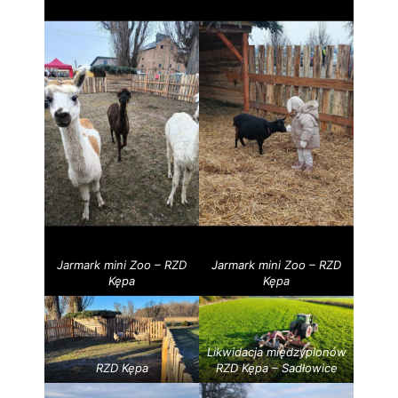
Jarmark mini Zoo – RZD
Jarmark mini Zoo – RZD
Kępa
Kępa
Likwidacja międzyplonów
RZD Kępa
RZD Kępa – Sadłowice