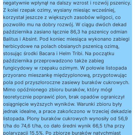
negatywnie wpłynął na dalszy wzrost i rozwój pszenicy.
Z kolei rzepak ozimy, wysiany miesiąc wcześniej,
korzystał jeszcze z większych zasobów wilgoci, co
pozwoliło mu na dobry rozwój. W ciągu dwóch dekad
października zasiano łącznie 86,3 ha pszenicy odmian
Balitus i Absint. Pod koniec miesiąca wykonano zabiegi
herbicydowe na polach obsianych pszenicą ozimą,
stosując środki Bacara i Helm Tribi. Na początku
października przeprowadzono także zabieg
fungicydowy w rzepaku ozimym. W połowie listopada
przyorano mieszankę międzyplonową, przygotowując
pola pod przyszłoroczne zasiewy buraków cukrowych.
Mimo opóźnionego zbioru buraków, który mógł
teoretycznie poprawić plon, brak opadów ograniczył
osiągnięcie wyższych wyników. Warunki zbioru były
jednak idealne, a prace zakończono w trzeciej dekadzie
listopada. Plony buraków cukrowych wynosiły od 56,9
t/ha do 74,6 t/ha, co dało średni wynik 66,5 t/ha przy
polaryzacji 15,5%. Po zbiorze buraków natychmiast