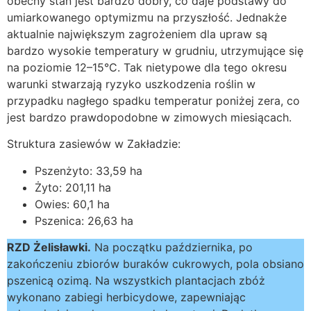
obecny stan jest bardzo dobry, co daje podstawy do
umiarkowanego optymizmu na przyszłość. Jednakże
aktualnie największym zagrożeniem dla upraw są
bardzo wysokie temperatury w grudniu, utrzymujące się
na poziomie 12–15°C. Tak nietypowe dla tego okresu
warunki stwarzają ryzyko uszkodzenia roślin w
przypadku nagłego spadku temperatur poniżej zera, co
jest bardzo prawdopodobne w zimowych miesiącach.
Struktura zasiewów w Zakładzie:
Pszenżyto: 33,59 ha
Żyto: 201,11 ha
Owies: 60,1 ha
Pszenica: 26,63 ha
RZD Żelisławki.
Na początku października, po
zakończeniu zbiorów buraków cukrowych, pola obsiano
pszenicą ozimą. Na wszystkich plantacjach zbóż
wykonano zabiegi herbicydowe, zapewniając