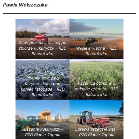
Pawła Wolszczaka.
Siew pszenicy ozimej po
zbiorze kukurydzy – RZD
Wysiew wapna – RZD
Baborówko
Baborówko
Rzepak ozimy po
Pszenica ozima w II
przymrozkach pod
połowie grudnia – RZD
koniec listopada – RZD
Baborówko
Baborówko
Suszenie kukurydzy –
Uprawa przedsiewna –
RZD Błonie-Topola
RZD Błonie-Topola