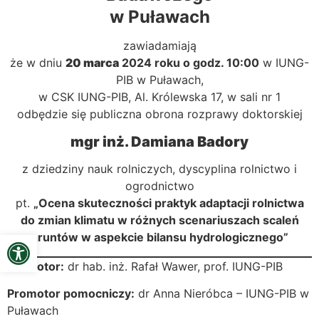
w Puławach
zawiadamiają
że w dniu
20
marca
2024 roku o godz. 10:00
w IUNG-
PIB w Puławach,
w CSK IUNG-PIB, Al. Królewska 17, w sali nr 1
odbędzie się publiczna obrona rozprawy doktorskiej
mgr inż.
Damiana Badory
z dziedziny nauk rolniczych, dyscyplina rolnictwo i
ogrodnictwo
pt.
„Ocena skuteczności praktyk adaptacji rolnictwa
do zmian klimatu w różnych scenariuszach scaleń
Open toolbar
gruntów w aspekcie bilansu hydrologicznego”
Promotor:
dr hab. inż. Rafał Wawer, prof. IUNG-PIB
Promotor pomocniczy:
dr Anna Nieróbca – IUNG-PIB w
Puławach