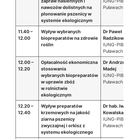
zapraw nasiennych i
IUNG-PIB w
nawozów dolistnych na
Puławach
plonowanie pszenicy w
systemie ekologicznym
11.40 –
Wpływ wybranych
Dr Paweł
12.00
biopreparatów na zdrowie
Radzikowski
roślin
IUNG-PIB w
Puławach
12.00 –
Opłacalność ekonomiczna
Dr Andrzej
12.20
stosowania
Madej
wybranych biopreparatów
IUNG-PIB w
w uprawie zbóż
Puławach
w rolnictwie
ekologicznym
12.20 –
Wpływ preparatów
Dr hab. Iwona
12.40
krzemowych na jakość
Kowalska
ziarna pszenicy
IUNG-PIB w
zwyczajnej i orkisz z
Puławach
systemu ekologicznego