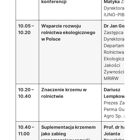
konferencji
Matyka
Z-ca
Dyrektora
IUNG-PIB
10.05 –
Wsparcie rozwoju
Dr Jan Golba
10.20
rolnictwa ekologicznego
Zastępca
w Polsce
Dyrektora
Departamentu
Rolnictwa
Ekologicznego i
Jakości
Żywności
MRiRW
10.20 –
Znaczenie krzemu w
Dariusz
10.40
rolnictwie
Lempkowski
Prezes Zarządu
Perma Guard
Agro Sp. z o.o.
10.40 –
Suplementacja krzemem
Prof. dr hab.
11.00
jako zabieg
Jolanta