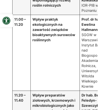
wspomagający rozwój
Kowalska
roślin rolniczych
IOR-PIB w
Poznaniu
Open toolbar
11.00 –
Wpływ praktyk
Prof. dr hab.
11.20
ekologicznych na
Ewelina
zawartość związków
Hallmann
bioaktywnych surowców
SGGW w
roślinnych
Warszawie,
Instytut Badań
nad
Biogospodarką,
Akademia
Rolnicza,
Uniwersytet
Witolda
Wielkiego w
Kownie
11.20 –
Wpływ preparatów
Dr hab. Beata
11.40
ziołowych, krzemowych i
Feledyn-
mikrobiologicznych jako
Szewczyk