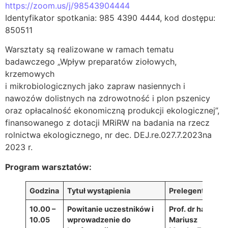
https://zoom.us/j/98543904444
Identyfikator spotkania: 985 4390 4444, kod dostępu:
850511
Warsztaty są realizowane w ramach tematu
badawczego „Wpływ preparatów ziołowych,
krzemowych
i mikrobiologicznych jako zapraw nasiennych i
nawozów dolistnych na zdrowotność i plon pszenicy
oraz opłacalność ekonomiczną produkcji ekologicznej”,
finansowanego z dotacji MRiRW na badania na rzecz
rolnictwa ekologicznego, nr dec. DEJ.re.027.7.2023na
2023 r.
Program warsztatów:
Godzina
Tytuł wystąpienia
Prelegent
10.00 –
Powitanie uczestników i
Prof. dr hab.
10.05
wprowadzenie do
Mariusz