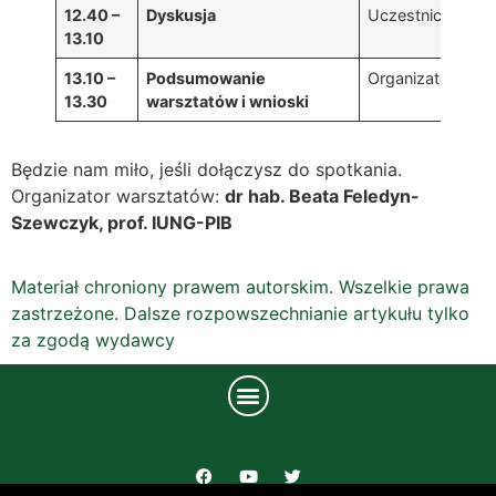
12.40 –
D
yskusja
Uczestnicy
13.10
13.10 –
P
odsumowanie
Organizatorzy
13.30
warsztatów i wnioski
Będzie nam miło, jeśli dołączysz do spotkania.
Organizator warsztatów:
dr hab. Beata Feledyn-
Szewczyk, prof. IUNG-PIB
Materiał chroniony prawem autorskim. Wszelkie prawa
zastrzeżone. Dalsze rozpowszechnianie artykułu tylko
za zgodą wydawcy